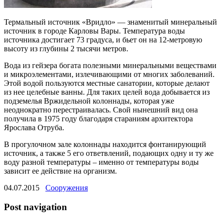
Термальный источник «Вридло» — знаменитый минеральный
источник в городе Карловы Вары. Температура воды
источника достигает 73 градуса, и бьет он на 12-метровую
высоту из глубины 2 тысячи метров
.
Вода из гейзера богата полезными минеральными веществами
и микроэлементами, излечивающими от многих заболеваний.
Этой водой пользуются местные санатории, которые делают
из нее целебные ванны. Для таких целей вода добывается из
подземелья Вржидельной колоннады, которая уже
неоднократно перестраивалась. Свой нынешний вид она
получила в 1975 году благодаря стараниям архитектора
Ярослава Отруба.
В прогулочном зале колоннады находится фонтанирующий
источник, а также 5 его ответвлений, подающих одну и ту же
воду разной температуры – именно от температуры воды
зависит ее действие на организм.
04.07.2015
Сооружения
Post navigation