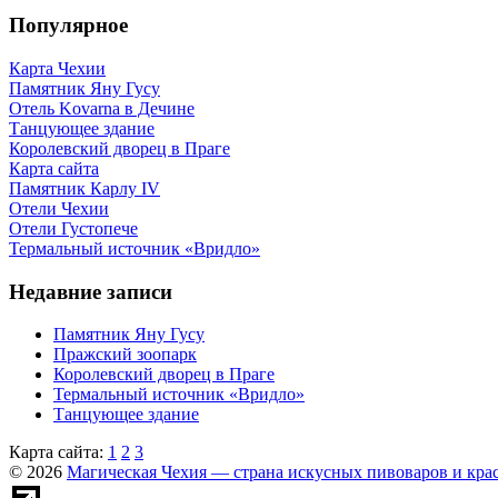
Популярное
Карта Чехии
Памятник Яну Гусу
Отель Kovarna в Дечине
Танцующее здание
Королевский дворец в Праге
Карта сайта
Памятник Карлу IV
Отели Чехии
Отели Густопече
Термальный источник «Вридло»
Недавние записи
Памятник Яну Гусу
Пражский зоопарк
Королевский дворец в Праге
Термальный источник «Вридло»
Танцующее здание
Карта сайта:
1
2
3
© 2026
Магическая Чехия — страна искусных пивоваров и кра