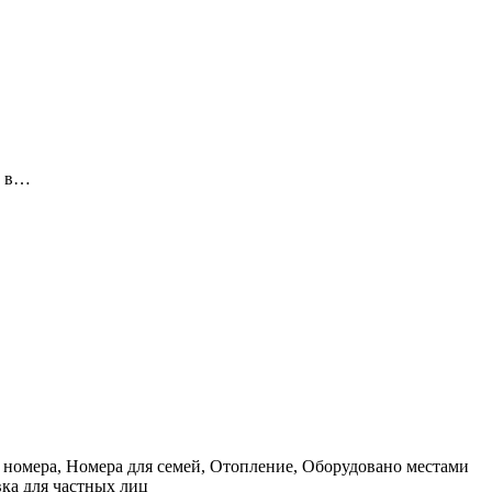
и в…
 номера, Номера для семей, Отопление, Оборудовано местами
вка для частных лиц