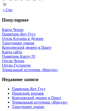
31
« Сен
Популярное
Карта Чехии
Памятник Яну Гусу
Отель Kovarna в Дечине
Танцующее здание
Королевский дворец в Праге
Карта сайта
Памятник Карлу IV
Отели Чехии
Отели Густопече
Термальный источник «Вридло»
Недавние записи
Памятник Яну Гусу
Пражский зоопарк
Королевский дворец в Праге
Термальный источник «Вридло»
Танцующее здание