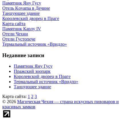
Памятник Яну Гусу
Отель Kovarna в Дечине
Танцующее здание
Королевский дворец в Праге
Карта сайта
Памятник Карлу IV
Отели Чехии
Отели Густопече
Термальный источник «Вридло»
Недавние записи
Памятник Яну Гусу
Пражский зоопарк
Королевский дворец в Праге
Термальный источник «Вридло»
Танцующее здание
Карта сайта:
1
2
3
© 2026
Магическая Чехия — страна искусных пивоваров и
красивых замков