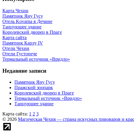
Карта Чехии
Памятник Яну Гусу
Отель Kovarna в Дечине
Танцующее здание
Королевский дворец в Праге
Карта сайта
Памятник Карлу IV
Отели Чехии
Отели Густопече
Термальный источник «Вридло»
Недавние записи
Памятник Яну Гусу
Пражский зоопарк
Королевский дворец в Праге
Термальный источник «Вридло»
Танцующее здание
Карта сайта:
1
2
3
© 2026
Магическая Чехия — страна искусных пивоваров и кра