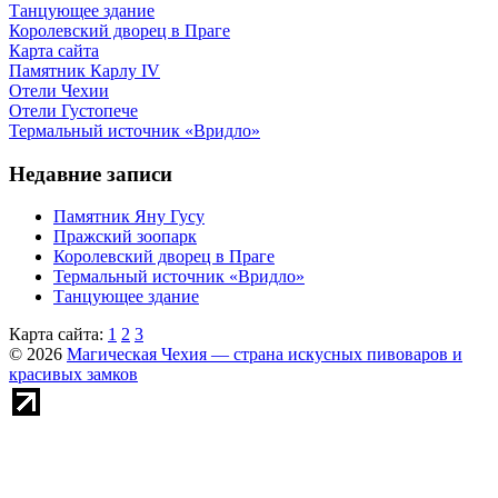
Танцующее здание
Королевский дворец в Праге
Карта сайта
Памятник Карлу IV
Отели Чехии
Отели Густопече
Термальный источник «Вридло»
Недавние записи
Памятник Яну Гусу
Пражский зоопарк
Королевский дворец в Праге
Термальный источник «Вридло»
Танцующее здание
Карта сайта:
1
2
3
© 2026
Магическая Чехия — страна искусных пивоваров и
красивых замков