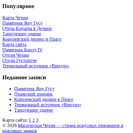
Популярное
Карта Чехии
Памятник Яну Гусу
Отель Kovarna в Дечине
Танцующее здание
Королевский дворец в Праге
Карта сайта
Памятник Карлу IV
Отели Чехии
Отели Густопече
Термальный источник «Вридло»
Недавние записи
Памятник Яну Гусу
Пражский зоопарк
Королевский дворец в Праге
Термальный источник «Вридло»
Танцующее здание
Карта сайта:
1
2
3
© 2026
Магическая Чехия — страна искусных пивоваров и
красивых замков