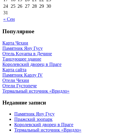
24
25
26
27
28
29
30
31
« Сен
Популярное
Карта Чехии
Памятник Яну Гусу
Отель Kovarna в Дечине
Танцующее здание
Королевский дворец в Праге
Карта сайта
Памятник Карлу IV
Отели Чехии
Отели Густопече
Термальный источник «Вридло»
Недавние записи
Памятник Яну Гусу
Пражский зоопарк
Королевский дворец в Праге
Термальный источник «Вридло»