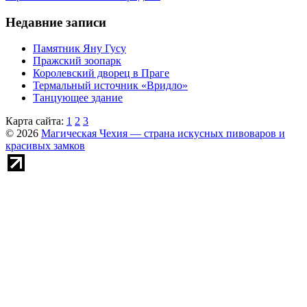
Недавние записи
Памятник Яну Гусу
Пражский зоопарк
Королевский дворец в Праге
Термальный источник «Вридло»
Танцующее здание
Карта сайта:
1
2
3
© 2026
Магическая Чехия — страна искусных пивоваров и
красивых замков