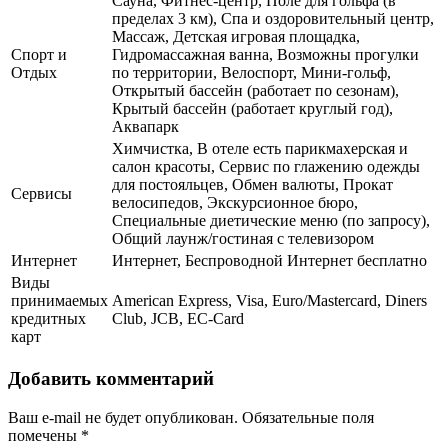
Сауна, Фитнес-центр, Поле для гольфа (в
пределах 3 км), Спа и оздоровительный центр,
Массаж, Детская игровая площадка,
Спорт и
Гидромассажная ванна, Возможны прогулки
Отдых
по территории, Велоспорт, Мини-гольф,
Открытый бассейн (работает по сезонам),
Крытый бассейн (работает круглый год),
Аквапарк
Химчистка, В отеле есть парикмахерская и
салон красоты, Сервис по глажению одежды
для постояльцев, Обмен валюты, Прокат
Сервисы
велосипедов, Экскурсионное бюро,
Специальные диетические меню (по запросу),
Общий лаунж/гостиная с телевизором
Интернет
Интернет, Беспроводной Интернет бесплатно
Виды
принимаемых
American Express, Visa, Euro/Mastercard, Diners
кредитных
Club, JCB, EC-Card
карт
Добавить комментарий
Ваш e-mail не будет опубликован.
Обязательные поля
помечены
*