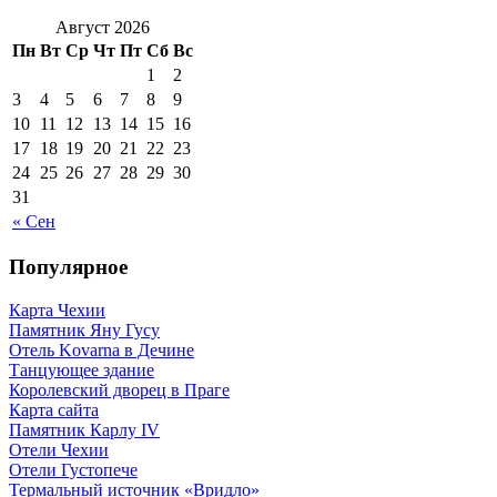
Август 2026
Пн
Вт
Ср
Чт
Пт
Сб
Вс
1
2
3
4
5
6
7
8
9
10
11
12
13
14
15
16
17
18
19
20
21
22
23
24
25
26
27
28
29
30
31
« Сен
Популярное
Карта Чехии
Памятник Яну Гусу
Отель Kovarna в Дечине
Танцующее здание
Королевский дворец в Праге
Карта сайта
Памятник Карлу IV
Отели Чехии
Отели Густопече
Термальный источник «Вридло»