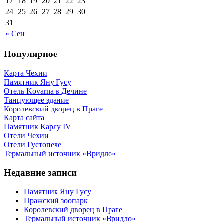
17
18
19
20
21
22
23
24
25
26
27
28
29
30
31
« Сен
Популярное
Карта Чехии
Памятник Яну Гусу
Отель Kovarna в Дечине
Танцующее здание
Королевский дворец в Праге
Карта сайта
Памятник Карлу IV
Отели Чехии
Отели Густопече
Термальный источник «Вридло»
Недавние записи
Памятник Яну Гусу
Пражский зоопарк
Королевский дворец в Праге
Термальный источник «Вридло»