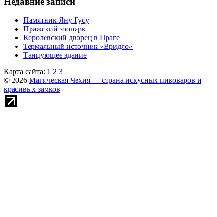
Недавние записи
Памятник Яну Гусу
Пражский зоопарк
Королевский дворец в Праге
Термальный источник «Вридло»
Танцующее здание
Карта сайта:
1
2
3
© 2026
Магическая Чехия — страна искусных пивоваров и
красивых замков