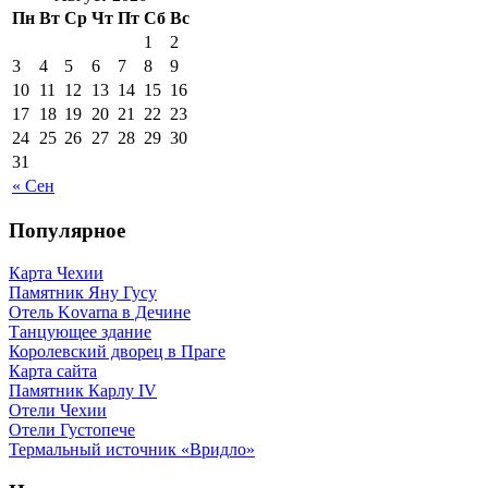
Пн
Вт
Ср
Чт
Пт
Сб
Вс
1
2
3
4
5
6
7
8
9
10
11
12
13
14
15
16
17
18
19
20
21
22
23
24
25
26
27
28
29
30
31
« Сен
Популярное
Карта Чехии
Памятник Яну Гусу
Отель Kovarna в Дечине
Танцующее здание
Королевский дворец в Праге
Карта сайта
Памятник Карлу IV
Отели Чехии
Отели Густопече
Термальный источник «Вридло»