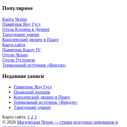
Популярное
Карта Чехии
Памятник Яну Гусу
Отель Kovarna в Дечине
Танцующее здание
Королевский дворец в Праге
Карта сайта
Памятник Карлу IV
Отели Чехии
Отели Густопече
Термальный источник «Вридло»
Недавние записи
Памятник Яну Гусу
Пражский зоопарк
Королевский дворец в Праге
Термальный источник «Вридло»
Танцующее здание
Карта сайта:
1
2
3
© 2026
Магическая Чехия — страна искусных пивоваров и