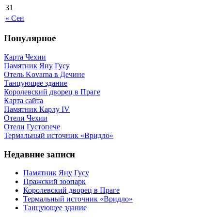
31
« Сен
Популярное
Карта Чехии
Памятник Яну Гусу
Отель Kovarna в Дечине
Танцующее здание
Королевский дворец в Праге
Карта сайта
Памятник Карлу IV
Отели Чехии
Отели Густопече
Термальный источник «Вридло»
Недавние записи
Памятник Яну Гусу
Пражский зоопарк
Королевский дворец в Праге
Термальный источник «Вридло»
Танцующее здание