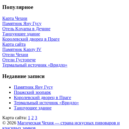
Популярное
Карта Чехии
Памятник Яну Гусу
Отель Kovarna в Дечине
Танцующее здание
Королевский дворец в Праге
Карта сайта
Памятник Карлу IV
Отели Чехии
Отели Густопече
Термальный источник «Вридло»
Недавние записи
Памятник Яну Гусу
Пражский зоопарк
Королевский дворец в Праге
Термальный источник «Вридло»
Танцующее здание
Карта сайта:
1
2
3
© 2026
Магическая Чехия — страна искусных пивоваров и
красивых замков