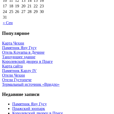
10
11
12
13
14
15
16
17
18
19
20
21
22
23
24
25
26
27
28
29
30
31
« Сен
Популярное
Карта Чехии
Памятник Яну Гусу
Отель Kovarna в Дечине
Танцующее здание
Королевский дворец в Праге
Карта сайта
Памятник Карлу IV
Отели Чехии
Отели Густопече
Термальный источник «Вридло»
Недавние записи
Памятник Яну Гусу
Пражский зоопарк
Королевский дворец в Праге