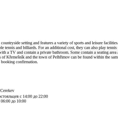
ntryside setting and features a variety of sports and leisure facilities. 
able tennis and billiards. For an additional cost, they can also play tenn
ith a TV and contain a private bathroom. Some contain a seating area as 
pes of Křemešník and the town of Pelhřimov can be found within the same
he booking confirmation.
 Cerekev
стояльцев с 14:00 до 22:00
06:00 до 10:00