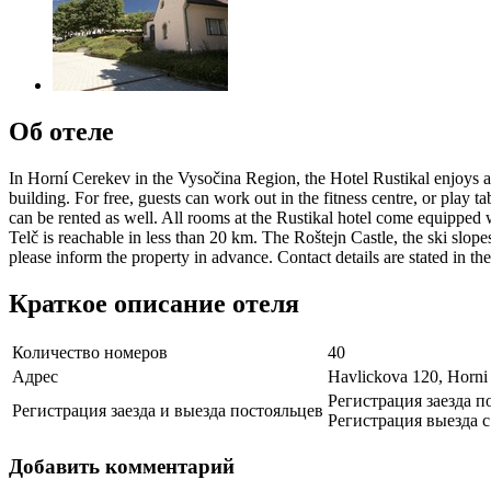
Об отеле
In Horní Cerekev in the Vysočina Region, the Hotel Rustikal enjoys a cou
building. For free, guests can work out in the fitness centre, or play t
can be rented as well. All rooms at the Rustikal hotel come equipped w
Telč is reachable in less than 20 km. The Roštejn Castle, the ski slo
please inform the property in advance. Contact details are stated in t
Краткое описание отеля
Количество номеров
40
Адрес
Havlickova 120, Horni
Регистрация заезда по
Регистрация заезда и выезда постояльцев
Регистрация выезда с 
Добавить комментарий