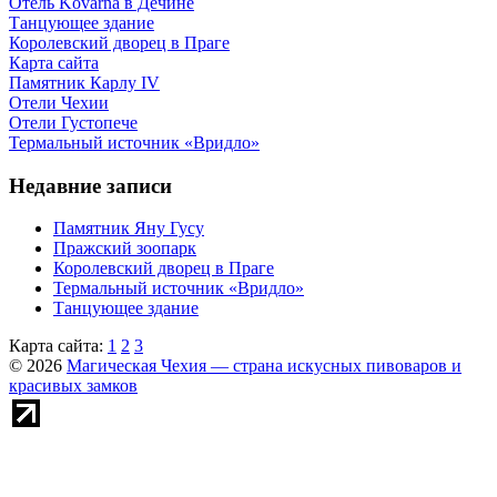
Отель Kovarna в Дечине
Танцующее здание
Королевский дворец в Праге
Карта сайта
Памятник Карлу IV
Отели Чехии
Отели Густопече
Термальный источник «Вридло»
Недавние записи
Памятник Яну Гусу
Пражский зоопарк
Королевский дворец в Праге
Термальный источник «Вридло»
Танцующее здание
Карта сайта:
1
2
3
© 2026
Магическая Чехия — страна искусных пивоваров и
красивых замков