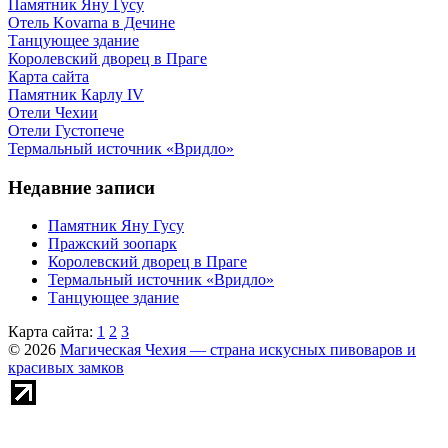
Памятник Яну Гусу
Отель Kovarna в Дечине
Танцующее здание
Королевский дворец в Праге
Карта сайта
Памятник Карлу IV
Отели Чехии
Отели Густопече
Термальный источник «Вридло»
Недавние записи
Памятник Яну Гусу
Пражский зоопарк
Королевский дворец в Праге
Термальный источник «Вридло»
Танцующее здание
Карта сайта:
1
2
3
© 2026
Магическая Чехия — страна искусных пивоваров и
красивых замков