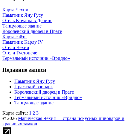
Карта Чехии
Памятник Яну Гусу
Отель Kovarna в Дечине
Танцующее здание
Королевский дворец в Праге
Карта сайта
Памятник Карлу IV
Отели Чехии
Отели Густопече
Термальный источник «Вридло»
Недавние записи
Памятник Яну Гусу
Пражский зоопарк
Королевский дворец в Праге
Термальный источник «Вридло»
Танцующее здание
Карта сайта:
1
2
3
© 2026
Магическая Чехия — страна искусных пивоваров и
красивых замков