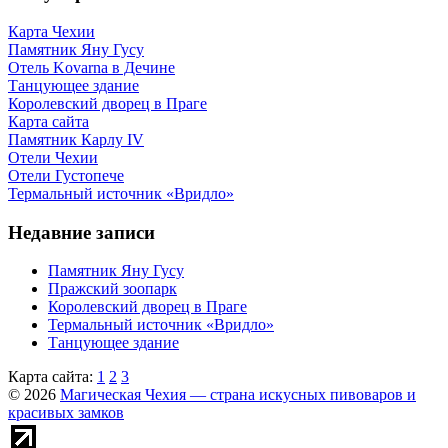
Карта Чехии
Памятник Яну Гусу
Отель Kovarna в Дечине
Танцующее здание
Королевский дворец в Праге
Карта сайта
Памятник Карлу IV
Отели Чехии
Отели Густопече
Термальный источник «Вридло»
Недавние записи
Памятник Яну Гусу
Пражский зоопарк
Королевский дворец в Праге
Термальный источник «Вридло»
Танцующее здание
Карта сайта:
1
2
3
© 2026
Магическая Чехия — страна искусных пивоваров и
красивых замков