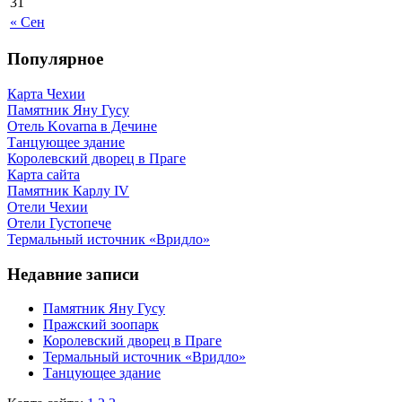
31
« Сен
Популярное
Карта Чехии
Памятник Яну Гусу
Отель Kovarna в Дечине
Танцующее здание
Королевский дворец в Праге
Карта сайта
Памятник Карлу IV
Отели Чехии
Отели Густопече
Термальный источник «Вридло»
Недавние записи
Памятник Яну Гусу
Пражский зоопарк
Королевский дворец в Праге
Термальный источник «Вридло»
Танцующее здание