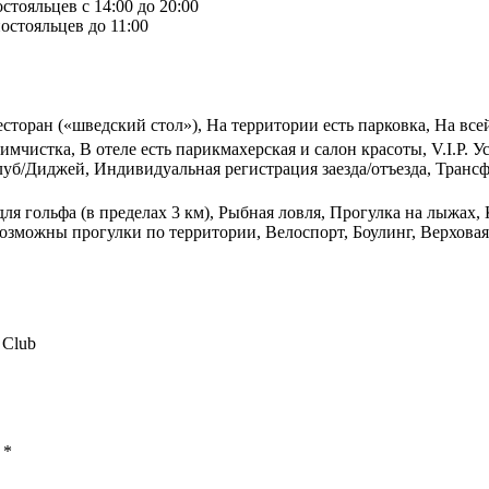
стояльцев с 14:00 до 20:00
остояльцев до 11:00
есторан («шведский стол»), На территории есть парковка, На все
имчистка, В отеле есть парикмахерская и салон красоты, V.I.P.
уб/Диджей, Индивидуальная регистрация заезда/отъезда, Трансфе
ля гольфа (в пределах 3 км), Рыбная ловля, Прогулка на лыжах,
Возможны прогулки по территории, Велоспорт, Боулинг, Верхова
 Club
ы
*