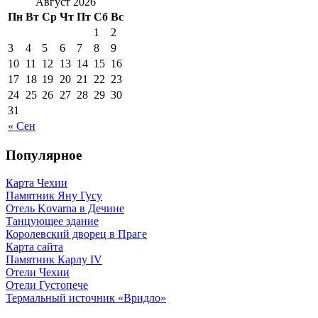
Август 2026
Пн
Вт
Ср
Чт
Пт
Сб
Вс
1
2
3
4
5
6
7
8
9
10
11
12
13
14
15
16
17
18
19
20
21
22
23
24
25
26
27
28
29
30
31
« Сен
Популярное
Карта Чехии
Памятник Яну Гусу
Отель Kovarna в Дечине
Танцующее здание
Королевский дворец в Праге
Карта сайта
Памятник Карлу IV
Отели Чехии
Отели Густопече
Термальный источник «Вридло»