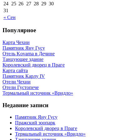
24
25
26
27
28
29
30
31
« Сен
Популярное
Карта Чехии
Памятник Яну Гусу
Отель Kovarna в Дечине
Танцующее здание
Королевский дворец в Праге
Карта сайта
Памятник Карлу IV
Отели Чехии
Отели Густопече
Термальный источник «Вридло»
Недавние записи
Памятник Яну Гусу
Пражский зоопарк
Королевский дворец в Праге
Термальный источник «Вридло»
Танцующее здание