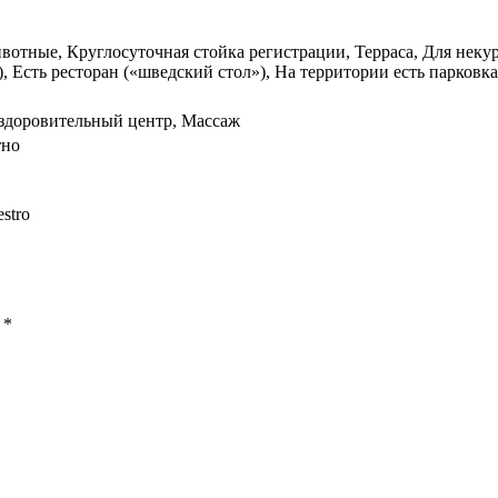
отные, Круглосуточная стойка регистрации, Терраса, Для неку
, Есть ресторан («шведский стол»), На территории есть парковка
 оздоровительный центр, Массаж
тно
stro
ы
*