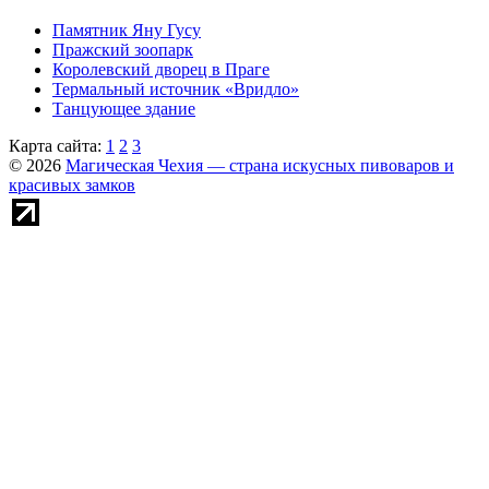
Памятник Яну Гусу
Пражский зоопарк
Королевский дворец в Праге
Термальный источник «Вридло»
Танцующее здание
Карта сайта:
1
2
3
© 2026
Магическая Чехия — страна искусных пивоваров и
красивых замков