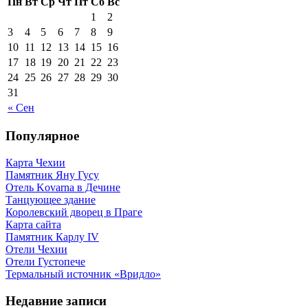
Пн
Вт
Ср
Чт
Пт
Сб
Вс
1
2
3
4
5
6
7
8
9
10
11
12
13
14
15
16
17
18
19
20
21
22
23
24
25
26
27
28
29
30
31
« Сен
Популярное
Карта Чехии
Памятник Яну Гусу
Отель Kovarna в Дечине
Танцующее здание
Королевский дворец в Праге
Карта сайта
Памятник Карлу IV
Отели Чехии
Отели Густопече
Термальный источник «Вридло»
Недавние записи