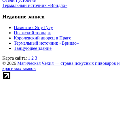
Отели Густопече
Термальный источник «Вридло»
Недавние записи
Памятник Яну Гусу
Пражский зоопарк
Королевский дворец в Праге
Термальный источник «Вридло»
Танцующее здание
Карта сайта:
1
2
3
© 2026
Магическая Чехия — страна искусных пивоваров и
красивых замков