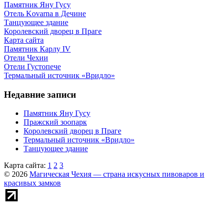
Памятник Яну Гусу
Отель Kovarna в Дечине
Танцующее здание
Королевский дворец в Праге
Карта сайта
Памятник Карлу IV
Отели Чехии
Отели Густопече
Термальный источник «Вридло»
Недавние записи
Памятник Яну Гусу
Пражский зоопарк
Королевский дворец в Праге
Термальный источник «Вридло»
Танцующее здание
Карта сайта:
1
2
3
© 2026
Магическая Чехия — страна искусных пивоваров и
красивых замков