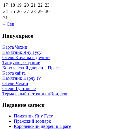
17
18
19
20
21
22
23
24
25
26
27
28
29
30
31
« Сен
Популярное
Карта Чехии
Памятник Яну Гусу
Отель Kovarna в Дечине
Танцующее здание
Королевский дворец в Праге
Карта сайта
Памятник Карлу IV
Отели Чехии
Отели Густопече
Термальный источник «Вридло»
Недавние записи
Памятник Яну Гусу
Пражский зоопарк
Королевский дворец в Праге