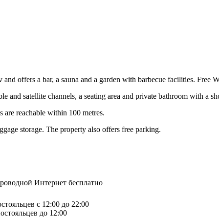
v and offers a bar, a sauna and a garden with barbecue facilities. Free WiF
 and satellite channels, a seating area and private bathroom with a sho
s are reachable within 100 metres.
luggage storage. The property also offers free parking.
спроводной Интернет бесплатно
стояльцев с 12:00 до 22:00
остояльцев до 12:00