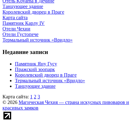
Отель Kovarna в Дечине
Танцующее здание
Королевский дворец в Праге
Карта сайта
Памятник Карлу IV
Отели Чехии
Отели Густопече
Термальный источник «Вридло»
Недавние записи
Памятник Яну Гусу
Пражский зоопарк
Королевский дворец в Праге
Термальный источник «Вридло»
Танцующее здание
Карта сайта:
1
2
3
© 2026
Магическая Чехия — страна искусных пивоваров и
красивых замков