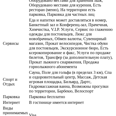
Оборудовано местами для хранения лыж,
Оборудовано местами для курения, Есть
ресторан (меню), На территории есть
парковка, Парковка для частных лиц
Еда и напитки может доставляться в номер,
Банкетный зал и Конференц-зал, Прачечная,
Химчистка, V.I.P. Услуги, Сервис по глажению
одежды для постояльцев, Люкс для
новобрачных, Обмен валюты, Сувенирный
Сервисы
магазин, Прокат велосипедов, Чистка обуви
для постояльцев, Экскурсионное бюро, Есть
ксерокопирование и факс, Услуги по продаже
билетов, Трансфер (за дополнительную плату),
Прокат лыжного снаряжения, Продажа
горнолыжного абонемента
Сауна, Поле для гольфа (в пределах 3 км), Спа
и оздоровительный центр, Массаж, Детская
Спорт и
игровая площадка, Бильярд, Дартс,
Отдых
Гидромассажная ванна, Возможны прогулки
по территории, Барбекю, Велоспорт
Парковка
Парковка бесплатно
Интернет
В гостинице имеется интернет
Виды
принимаемых
Visa