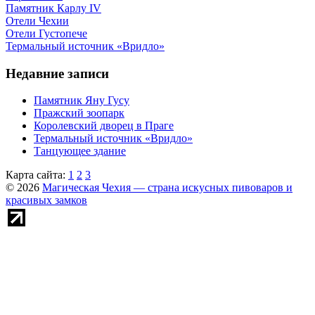
Памятник Карлу IV
Отели Чехии
Отели Густопече
Термальный источник «Вридло»
Недавние записи
Памятник Яну Гусу
Пражский зоопарк
Королевский дворец в Праге
Термальный источник «Вридло»
Танцующее здание
Карта сайта:
1
2
3
© 2026
Магическая Чехия — страна искусных пивоваров и
красивых замков