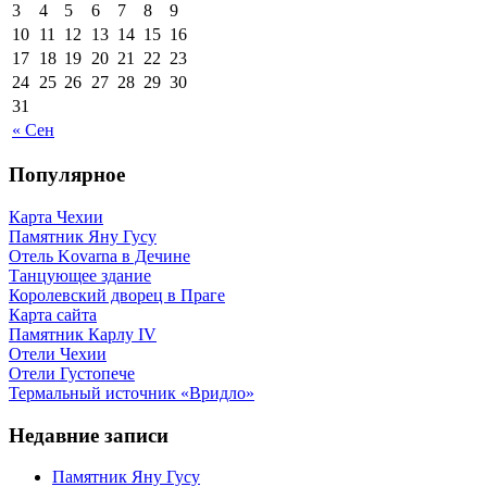
3
4
5
6
7
8
9
10
11
12
13
14
15
16
17
18
19
20
21
22
23
24
25
26
27
28
29
30
31
« Сен
Популярное
Карта Чехии
Памятник Яну Гусу
Отель Kovarna в Дечине
Танцующее здание
Королевский дворец в Праге
Карта сайта
Памятник Карлу IV
Отели Чехии
Отели Густопече
Термальный источник «Вридло»
Недавние записи
Памятник Яну Гусу