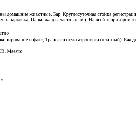
ены домашние животные, Бар, Круглосуточная стойка регистраци
сть парковка, Парковка для частных лиц, На всей территории от
атно
рокопирование и факс, Трансфер от/до аэропорта (платный), Еже
CB, Maestro
ы
*