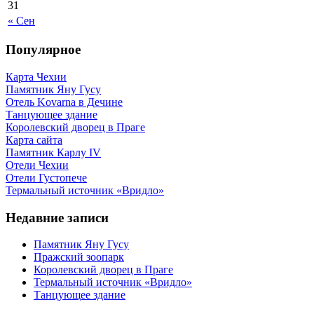
31
« Сен
Популярное
Карта Чехии
Памятник Яну Гусу
Отель Kovarna в Дечине
Танцующее здание
Королевский дворец в Праге
Карта сайта
Памятник Карлу IV
Отели Чехии
Отели Густопече
Термальный источник «Вридло»
Недавние записи
Памятник Яну Гусу
Пражский зоопарк
Королевский дворец в Праге
Термальный источник «Вридло»
Танцующее здание