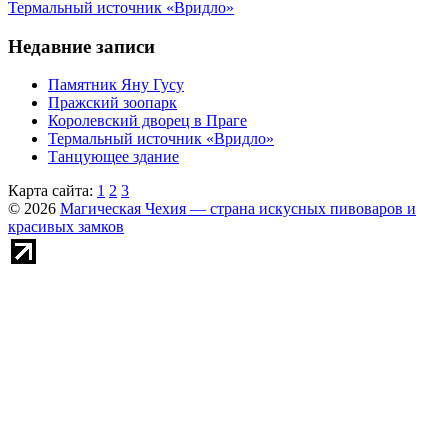
Термальный источник «Вридло»
Недавние записи
Памятник Яну Гусу
Пражский зоопарк
Королевский дворец в Праге
Термальный источник «Вридло»
Танцующее здание
Карта сайта:
1
2
3
© 2026
Магическая Чехия — страна искусных пивоваров и
красивых замков