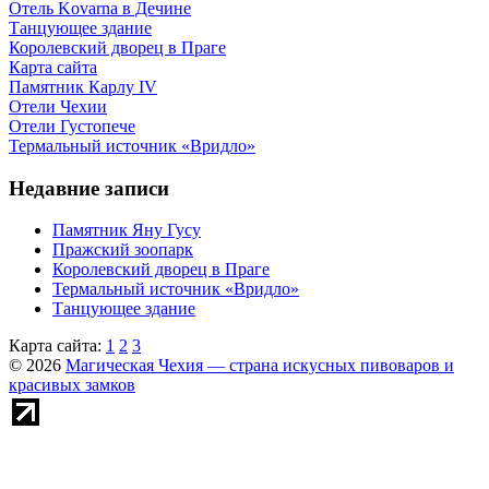
Отель Kovarna в Дечине
Танцующее здание
Королевский дворец в Праге
Карта сайта
Памятник Карлу IV
Отели Чехии
Отели Густопече
Термальный источник «Вридло»
Недавние записи
Памятник Яну Гусу
Пражский зоопарк
Королевский дворец в Праге
Термальный источник «Вридло»
Танцующее здание
Карта сайта:
1
2
3
© 2026
Магическая Чехия — страна искусных пивоваров и
красивых замков