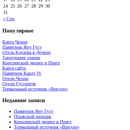
24
25
26
27
28
29
30
31
« Сен
Популярное
Карта Чехии
Памятник Яну Гусу
Отель Kovarna в Дечине
Танцующее здание
Королевский дворец в Праге
Карта сайта
Памятник Карлу IV
Отели Чехии
Отели Густопече
Термальный источник «Вридло»
Недавние записи
Памятник Яну Гусу
Пражский зоопарк
Королевский дворец в Праге
Термальный источник «Вридло»