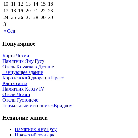
10
11
12
13
14
15
16
17
18
19
20
21
22
23
24
25
26
27
28
29
30
31
« Сен
Популярное
Карта Чехии
Памятник Яну Гусу
Отель Kovarna в Дечине
Танцующее здание
Королевский дворец в Праге
Карта сайта
Памятник Карлу IV
Отели Чехии
Отели Густопече
Термальный источник «Вридло»
Недавние записи
Памятник Яну Гусу
Пражский зоопарк