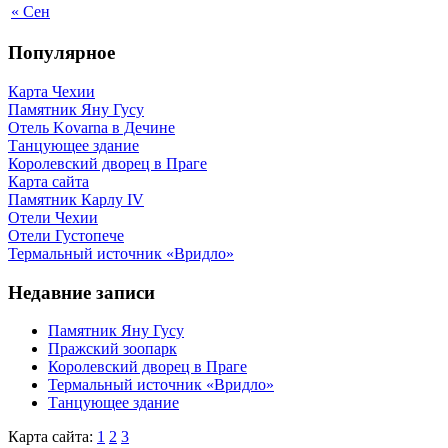
« Сен
Популярное
Карта Чехии
Памятник Яну Гусу
Отель Kovarna в Дечине
Танцующее здание
Королевский дворец в Праге
Карта сайта
Памятник Карлу IV
Отели Чехии
Отели Густопече
Термальный источник «Вридло»
Недавние записи
Памятник Яну Гусу
Пражский зоопарк
Королевский дворец в Праге
Термальный источник «Вридло»
Танцующее здание
Карта сайта:
1
2
3