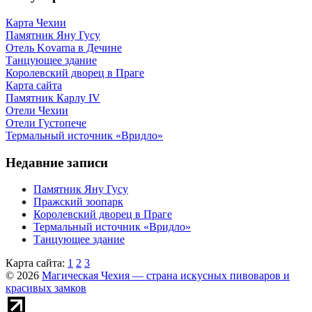
Карта Чехии
Памятник Яну Гусу
Отель Kovarna в Дечине
Танцующее здание
Королевский дворец в Праге
Карта сайта
Памятник Карлу IV
Отели Чехии
Отели Густопече
Термальный источник «Вридло»
Недавние записи
Памятник Яну Гусу
Пражский зоопарк
Королевский дворец в Праге
Термальный источник «Вридло»
Танцующее здание
Карта сайта:
1
2
3
© 2026
Магическая Чехия — страна искусных пивоваров и
красивых замков