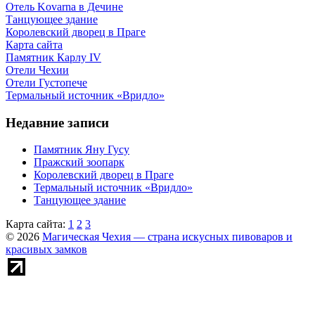
Отель Kovarna в Дечине
Танцующее здание
Королевский дворец в Праге
Карта сайта
Памятник Карлу IV
Отели Чехии
Отели Густопече
Термальный источник «Вридло»
Недавние записи
Памятник Яну Гусу
Пражский зоопарк
Королевский дворец в Праге
Термальный источник «Вридло»
Танцующее здание
Карта сайта:
1
2
3
© 2026
Магическая Чехия — страна искусных пивоваров и
красивых замков