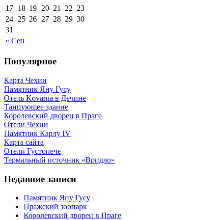
17
18
19
20
21
22
23
24
25
26
27
28
29
30
31
« Сен
Популярное
Карта Чехии
Памятник Яну Гусу
Отель Kovarna в Дечине
Танцующее здание
Королевский дворец в Праге
Отели Чехии
Памятник Карлу IV
Карта сайта
Отели Густопече
Термальный источник «Вридло»
Недавние записи
Памятник Яну Гусу
Пражский зоопарк
Королевский дворец в Праге