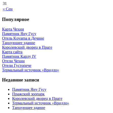
31
« Сен
Популярное
Карта Чехии
Памятник Яну Гусу
Отель Kovarna в Дечине
Танцующее здание
Королевский дворец в Праге
Карта сайта
Памятник Карлу IV
Отели Чехии
Отели Густопече
Термальный источник «Вридло»
Недавние записи
Памятник Яну Гусу
Пражский зоопарк
Королевский дворец в Праге
Термальный источник «Вридло»
Танцующее здание