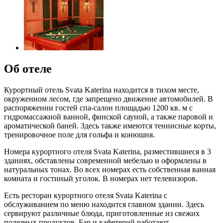
Об отеле
Курортный отель Svata Katerina находится в тихом месте,
окруженном лесом, где запрещено движение автомобилей. В
распоряжении гостей спа-салон площадью 1200 кв. м с
гидромассажной ванной, финской сауной, а также паровой и
ароматической баней. Здесь также имеются теннисные корты,
тренировочное поле для гольфа и конюшня.
Номера курортного отеля Svata Katerina, разместившиеся в 3
зданиях, обставлены современной мебелью и оформлены в
натуральных тонах. Во всех номерах есть собственная ванная
комната и гостиный уголок. В номерах нет телевизоров.
Есть ресторан курортного отеля Svata Katerina с
обслуживанием по меню находится главном здании. Здесь
сервируют различные блюда, приготовленные из свежих
полезных продуктов. Бар и кафетерий работают