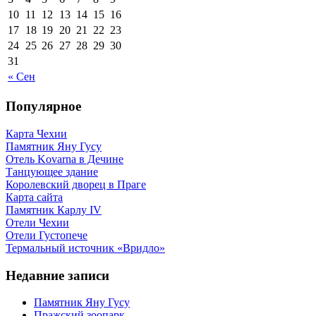
10
11
12
13
14
15
16
17
18
19
20
21
22
23
24
25
26
27
28
29
30
31
« Сен
Популярное
Карта Чехии
Памятник Яну Гусу
Отель Kovarna в Дечине
Танцующее здание
Королевский дворец в Праге
Карта сайта
Памятник Карлу IV
Отели Чехии
Отели Густопече
Термальный источник «Вридло»
Недавние записи
Памятник Яну Гусу
Пражский зоопарк