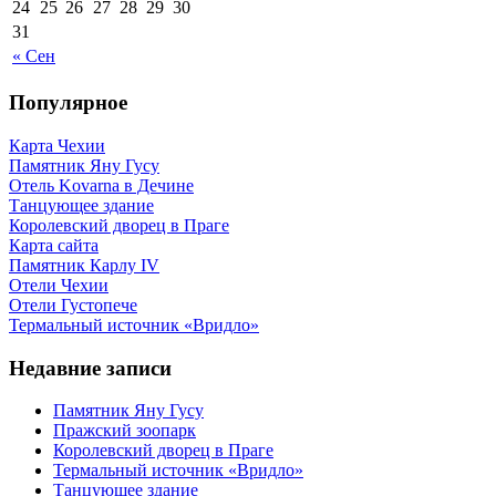
24
25
26
27
28
29
30
31
« Сен
Популярное
Карта Чехии
Памятник Яну Гусу
Отель Kovarna в Дечине
Танцующее здание
Королевский дворец в Праге
Карта сайта
Памятник Карлу IV
Отели Чехии
Отели Густопече
Термальный источник «Вридло»
Недавние записи
Памятник Яну Гусу
Пражский зоопарк
Королевский дворец в Праге
Термальный источник «Вридло»
Танцующее здание