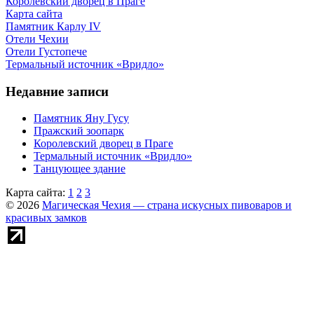
Королевский дворец в Праге
Карта сайта
Памятник Карлу IV
Отели Чехии
Отели Густопече
Термальный источник «Вридло»
Недавние записи
Памятник Яну Гусу
Пражский зоопарк
Королевский дворец в Праге
Термальный источник «Вридло»
Танцующее здание
Карта сайта:
1
2
3
© 2026
Магическая Чехия — страна искусных пивоваров и
красивых замков