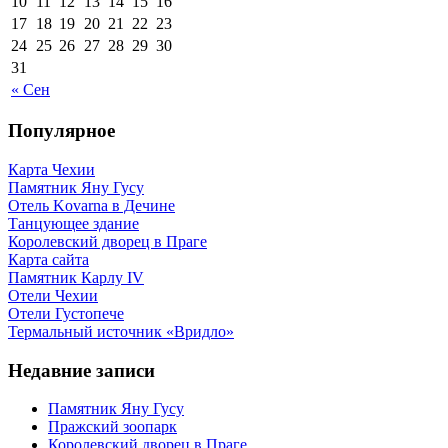
10
11
12
13
14
15
16
17
18
19
20
21
22
23
24
25
26
27
28
29
30
31
« Сен
Популярное
Карта Чехии
Памятник Яну Гусу
Отель Kovarna в Дечине
Танцующее здание
Королевский дворец в Праге
Карта сайта
Памятник Карлу IV
Отели Чехии
Отели Густопече
Термальный источник «Вридло»
Недавние записи
Памятник Яну Гусу
Пражский зоопарк
Королевский дворец в Праге