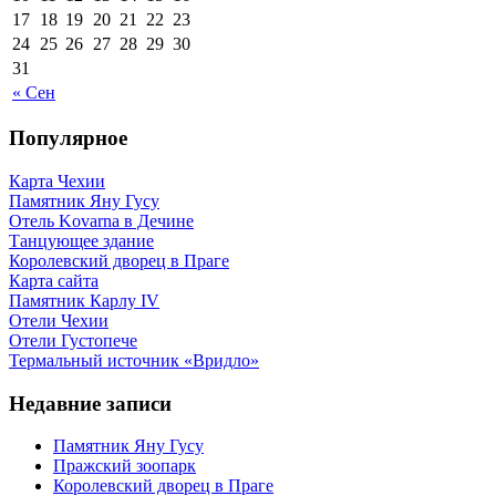
17
18
19
20
21
22
23
24
25
26
27
28
29
30
31
« Сен
Популярное
Карта Чехии
Памятник Яну Гусу
Отель Kovarna в Дечине
Танцующее здание
Королевский дворец в Праге
Карта сайта
Памятник Карлу IV
Отели Чехии
Отели Густопече
Термальный источник «Вридло»
Недавние записи
Памятник Яну Гусу
Пражский зоопарк
Королевский дворец в Праге