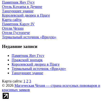
Памятник Яну Гусу
Отель Kovarna в Дечине
Танцующее здание
Королевский дворец в Праге
Карта сайта
Памятник Карлу IV
Отели Чехии
Отели Густопече
Термальный источник «Вридло»
Недавние записи
Памятник Яну Гусу
Пражский зоопарк
Королевский дворец в Праге
Термальный источник «Вридло»
Танцующее здание
Карта сайта:
1
2
3
© 2026
Магическая Чехия — страна искусных пивоваров и
красивых замков