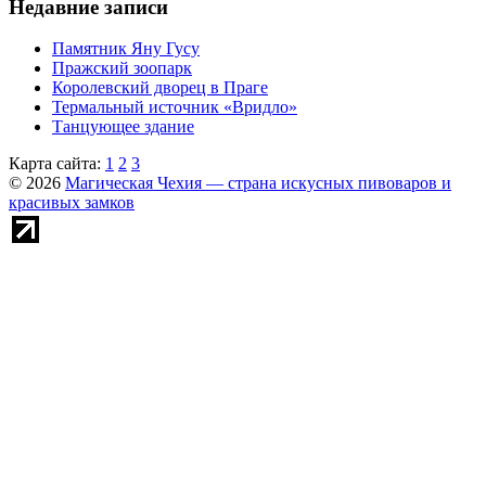
Недавние записи
Памятник Яну Гусу
Пражский зоопарк
Королевский дворец в Праге
Термальный источник «Вридло»
Танцующее здание
Карта сайта:
1
2
3
© 2026
Магическая Чехия — страна искусных пивоваров и
красивых замков