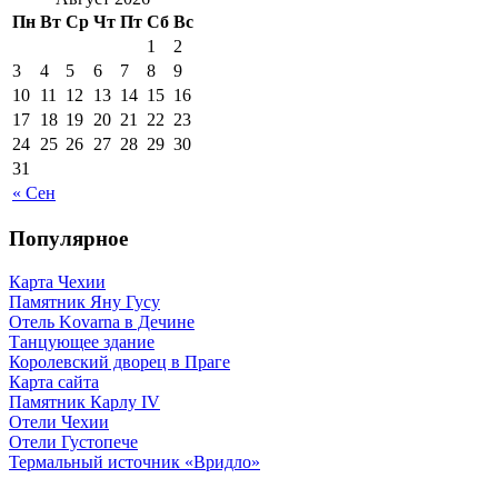
Пн
Вт
Ср
Чт
Пт
Сб
Вс
1
2
3
4
5
6
7
8
9
10
11
12
13
14
15
16
17
18
19
20
21
22
23
24
25
26
27
28
29
30
31
« Сен
Популярное
Карта Чехии
Памятник Яну Гусу
Отель Kovarna в Дечине
Танцующее здание
Королевский дворец в Праге
Карта сайта
Памятник Карлу IV
Отели Чехии
Отели Густопече
Термальный источник «Вридло»