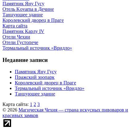
Памятник Яну Гусу
Отель Kovarna в Дечине
Танцующее здание
Королевский дворец в Праге
Карта сайта
Памятник Карлу IV
Отели Чехии
Отели Густопече
Термальный источник «Вридло»
Недавние записи
Памятник Яну Гусу
Пражский зоопарк
Королевский дворец в Праге
Термальный источник «Вридло»
Танцующее здание
Карта сайта:
1
2
3
© 2026
Магическая Чехия — страна искусных пивоваров и
красивых замков