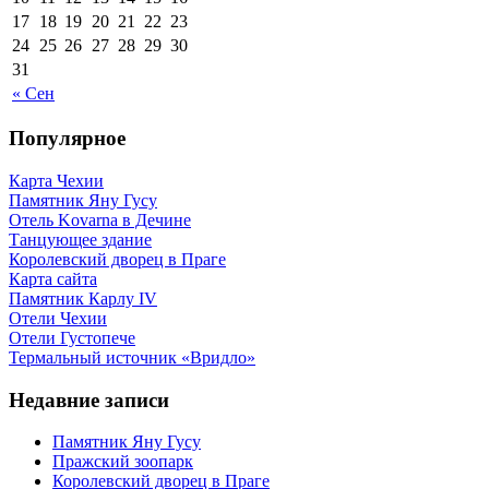
17
18
19
20
21
22
23
24
25
26
27
28
29
30
31
« Сен
Популярное
Карта Чехии
Памятник Яну Гусу
Отель Kovarna в Дечине
Танцующее здание
Королевский дворец в Праге
Карта сайта
Памятник Карлу IV
Отели Чехии
Отели Густопече
Термальный источник «Вридло»
Недавние записи
Памятник Яну Гусу
Пражский зоопарк
Королевский дворец в Праге