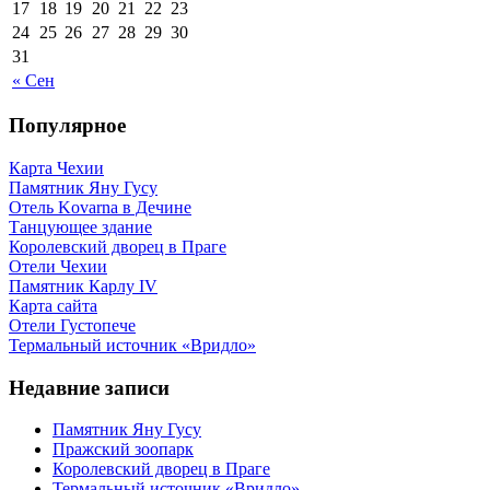
17
18
19
20
21
22
23
24
25
26
27
28
29
30
31
« Сен
Популярное
Карта Чехии
Памятник Яну Гусу
Отель Kovarna в Дечине
Танцующее здание
Королевский дворец в Праге
Отели Чехии
Памятник Карлу IV
Карта сайта
Отели Густопече
Термальный источник «Вридло»
Недавние записи
Памятник Яну Гусу
Пражский зоопарк
Королевский дворец в Праге
Термальный источник «Вридло»